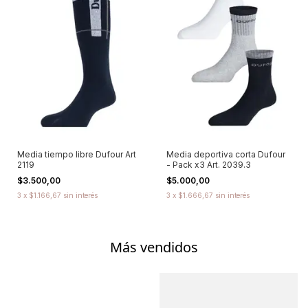
Media tiempo libre Dufour Art
Media deportiva corta Dufour
2119
- Pack x3 Art. 2039.3
$3.500,00
$5.000,00
3
x
$1.166,67
sin interés
3
x
$1.666,67
sin interés
Más vendidos