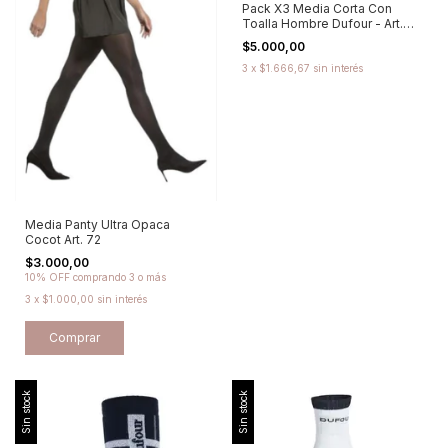
Pack X3 Media Corta Con
Toalla Hombre Dufour - Art.
2015.3
$5.000,00
3
x
$1.666,67
sin interés
Media Panty Ultra Opaca
Cocot Art. 72
$3.000,00
10% OFF
comprando 3 o más
3
x
$1.000,00
sin interés
Comprar
Sin stock
Sin stock