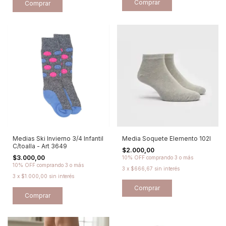
Comprar
Comprar
Medias Ski Invierno 3/4 Infantil
Media Soquete Elemento 102l
C/toalla - Art 3649
$2.000,00
$3.000,00
10% OFF
comprando 3 o más
10% OFF
comprando 3 o más
3
x
$666,67
sin interés
3
x
$1.000,00
sin interés
Comprar
Comprar