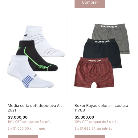
Comprar
Media corta soft deportiva Art
Boxer Rayas color sin costura
2621
11788
$3.000,00
$5.000,00
10% OFF
comprando 3 o más
10% OFF
comprando 3 o más
3
x
$1.000,00
sin interés
3
x
$1.666,67
sin interés