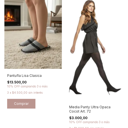
Pantufla Lisa Clasica
$13.500,00
10% OFF
comprando 3 o más
3
x
$4.500,00
sin interés
Comprar
Media Panty Ultra Opaca
Cocot Art. 72
$3.000,00
10% OFF
comprando 3 o más