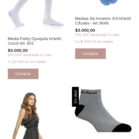
Medias Ski Invierno 3/4 Infantil
C/toalla - Art 3649
$3.000,00
10% OFF
comprando 3 o más
Media Panty Opaquita Infantil
3
x
$1.000,00
sin interés
Cocot Art. 902
$3.000,00
Comprar
10% OFF
comprando 3 o más
3
x
$1.000,00
sin interés
Comprar
Sin stock