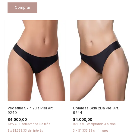
Comprar
Vedetina Skin 2Da Piel Art.
Colaless Skin 2Da Piel Art.
9240
9244
$4.000,00
$4.000,00
10% OFF
comprando 3 o más
10% OFF
comprando 3 o más
3
x
$1.333,33
sin interés
3
x
$1.333,33
sin interés