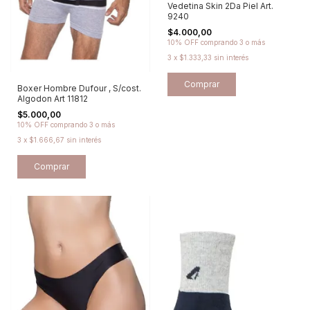
Vedetina Skin 2Da Piel Art.
9240
$4.000,00
10% OFF
comprando 3 o más
3
x
$1.333,33
sin interés
Comprar
Boxer Hombre Dufour , S/cost.
Algodon Art 11812
$5.000,00
10% OFF
comprando 3 o más
3
x
$1.666,67
sin interés
Comprar