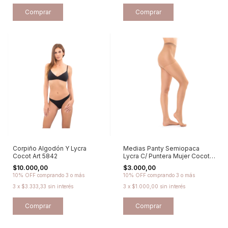
Comprar
Comprar
Corpiño Algodón Y Lycra
Medias Panty Semiopaca
Cocot Art 5842
Lycra C/ Puntera Mujer Cocot -
Art 76
$10.000,00
$3.000,00
10% OFF
comprando 3 o más
10% OFF
comprando 3 o más
3
x
$3.333,33
sin interés
3
x
$1.000,00
sin interés
Comprar
Comprar