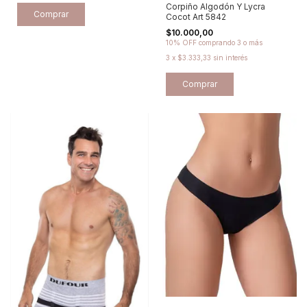
Corpiño Algodón Y Lycra
Comprar
Cocot Art 5842
$10.000,00
10% OFF
comprando 3 o más
3
x
$3.333,33
sin interés
Comprar