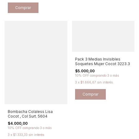
Comprar
Pack 3 Medias Invisibles
Soquetes Mujer Cocot 3223.3
$5.000,00
10% OFF
comprando 3 o más
3
x
$1.666,67
sin interés
Comprar
Bombacha Colaless Lisa
Cocot , Col Surt. 5604
$4.000,00
10% OFF
comprando 3 o más
3
x
$1.333,33
sin interés