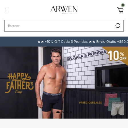
0
🔥🔥 -10% Off Cada 3 Prendas 🔥🔥 Envio Gratis +$50.000 🔥🔥 PRECI