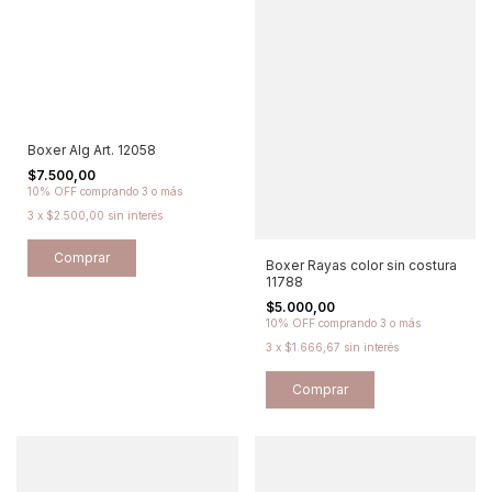
Boxer Alg Art. 12058
$7.500,00
10% OFF
comprando 3 o más
3
x
$2.500,00
sin interés
Comprar
Boxer Rayas color sin costura
11788
$5.000,00
10% OFF
comprando 3 o más
3
x
$1.666,67
sin interés
Comprar