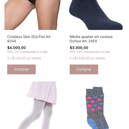
Colaless Skin 2Da Piel Art.
Media quarter sin costura
9244
Dufour Art. 2454
$4.000,00
$3.000,00
10% OFF
comprando 3 o más
10% OFF
comprando 3 o más
3
x
$1.333,33
sin interés
3
x
$1.000,00
sin interés
Comprar
Comprar