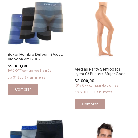
Boxer Hombre Dufour , S/cost.
Algodon Art 12062
$5.000,00
Medias Panty Semiopaca
10% OFF
comprando 3 o más
Lycra C/ Puntera Mujer Cocot -
3
x
$1.666,67
sin interés
Art 76
$3.000,00
10% OFF
comprando 3 o más
Comprar
3
x
$1.000,00
sin interés
Comprar