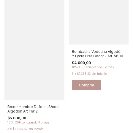
Bombacha Vedetina Algodón
Y Lycra Lisa Cocot - Art. 5600
$4.000,00
10% OFF
comprando 3 o más
3
x
$1.333,33
sin interés
Comprar
Boxer Hombre Dufour , S/cost.
Algodon Art 11812
$5.000,00
10% OFF
comprando 3 o más
3
x
$1.666,67
sin interés