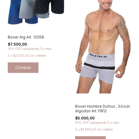
Boxer Alg Art. 12058
$7.500,00
10% OFF
comprando 3 o más
3
x
$2.500,00
sin interés
Comprar
Boxer Hombre Dufour , S/cost.
Algodon Art 11812
$5.000,00
10% OFF
comprando 3 o más
3
x
$1.666,67
sin interés