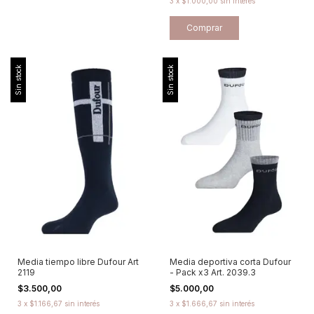
3
x
$1.000,00
sin interés
Comprar
Sin stock
Sin stock
Media tiempo libre Dufour Art
Media deportiva corta Dufour
2119
- Pack x3 Art. 2039.3
$3.500,00
$5.000,00
3
x
$1.166,67
sin interés
3
x
$1.666,67
sin interés