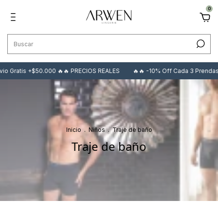
0
Gratis +$50.000 🔥🔥 PRECIOS REALES
🔥🔥 -10% Off Cada 3 Prendas 🔥🔥
Inicio
.
Niños
.
Traje de baño
Traje de baño