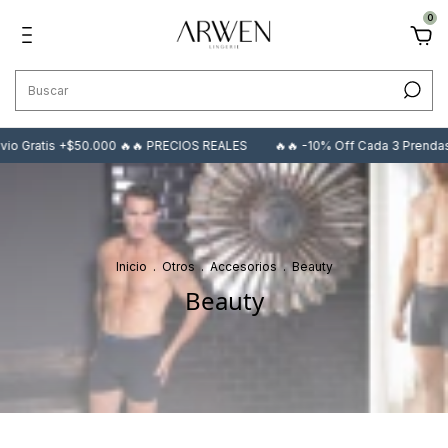
0
Gratis +$50.000 🔥🔥 PRECIOS REALES
🔥🔥 -10% Off Cada 3 Prendas 🔥
Inicio
.
Otros
.
Accesorios
.
Beauty
Beauty