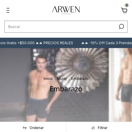
0
vio Gratis +$50.000 🔥🔥 PRECIOS REALES
🔥🔥 -10% Off Cada 3 Prendas
Inicio
.
Mujer
.
Embarazo
Embarazo
Ordenar
Filtrar