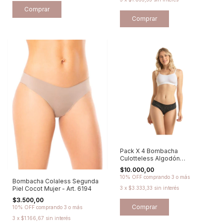
Comprar
Comprar
Pack X 4 Bombacha
Culotteless Algodón
Promesse - Art. 76368
$10.000,00
10% OFF
comprando 3 o más
Bombacha Colaless Segunda
Piel Cocot Mujer - Art. 6194
3
x
$3.333,33
sin interés
$3.500,00
Comprar
10% OFF
comprando 3 o más
3
x
$1.166,67
sin interés