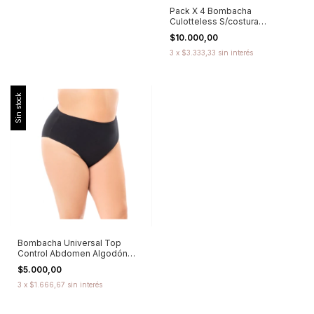
Pack X 4 Bombacha
Culotteless S/costura
Promesse - Art 76524
$10.000,00
3
x
$3.333,33
sin interés
Sin stock
Bombacha Universal Top
Control Abdomen Algodón
Cocot - 6142
$5.000,00
3
x
$1.666,67
sin interés