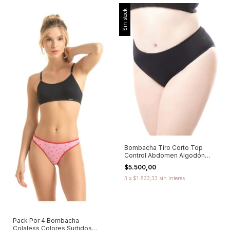
Sin stock
Bombacha Tiro Corto Top
Control Abdomen Algodón
Cocot - 6141
$5.500,00
3
x
$1.833,33
sin interés
Pack Por 4 Bombacha
Colaless Colores Surtidos