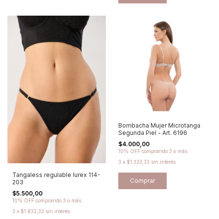
Bombacha Mujer Microtanga
Segunda Piel - Art. 6196
$4.000,00
10% OFF
comprando 3 o más
3
x
$1.333,33
sin interés
Tangaless regulable lurex 114-
Comprar
203
$5.500,00
10% OFF
comprando 3 o más
3
x
$1.833,33
sin interés