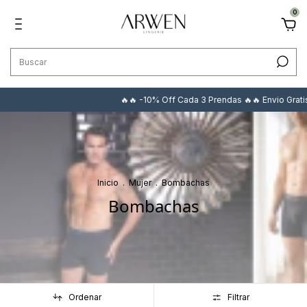
0
🔥🔥 -10% Off Cada 3 Prendas 🔥🔥 Envio Gratis +$
Inicio
.
Mujer
.
Bombachas
Bombachas
Ordenar
Filtrar