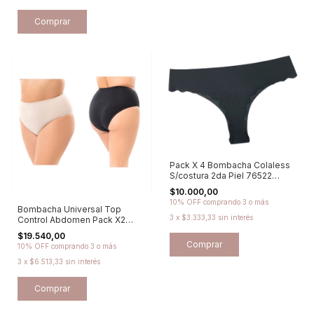
Comprar
Pack X 4 Bombacha Colaless
S/costura 2da Piel 76522
Promesse
$10.000,00
10% OFF
comprando 3 o más
Bombacha Universal Top
3
x
$3.333,33
sin interés
Control Abdomen Pack X2
Cocot - 6142
$19.540,00
Comprar
10% OFF
comprando 3 o más
3
x
$6.513,33
sin interés
Comprar