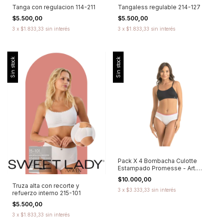
Tanga con regulacion 114-211
Tangaless regulable 214-127
$5.500,00
$5.500,00
3
x
$1.833,33
sin interés
3
x
$1.833,33
sin interés
Sin stock
Sin stock
Pack X 4 Bombacha Culotte
Estampado Promesse - Art.
76313
$10.000,00
Truza alta con recorte y
3
x
$3.333,33
sin interés
refuerzo interno 215-101
$5.500,00
3
x
$1.833,33
sin interés