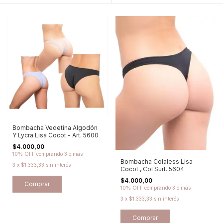
Bombacha Vedetina Algodón
Y Lycra Lisa Cocot - Art. 5600
$4.000,00
10% OFF
comprando 3 o más
Bombacha Colaless Lisa
3
x
$1.333,33
sin interés
Cocot , Col Surt. 5604
$4.000,00
Comprar
10% OFF
comprando 3 o más
3
x
$1.333,33
sin interés
Comprar