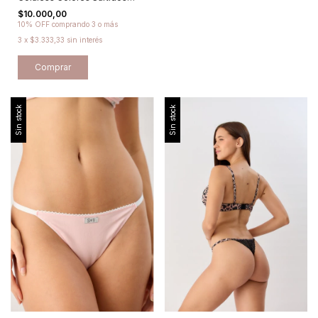
Promesse
$10.000,00
10% OFF
comprando 3 o más
3
x
$3.333,33
sin interés
Comprar
Sin stock
Sin stock