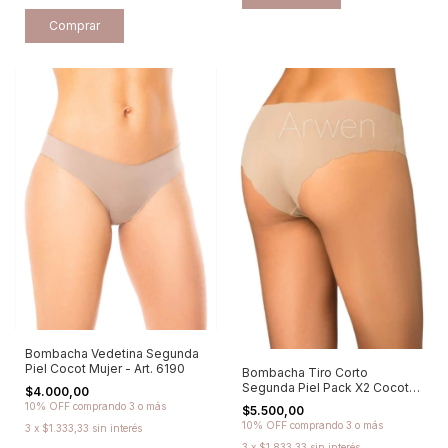
Comprar
Bombacha Vedetina Segunda
Piel Cocot Mujer - Art. 6190
Bombacha Tiro Corto
Segunda Piel Pack X2 Cocot
$4.000,00
Mujer - 6191
10% OFF
comprando 3 o más
$5.500,00
10% OFF
comprando 3 o más
3
x
$1.333,33
sin interés
3
x
$1.833,33
sin interés