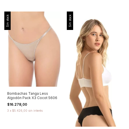
Sin stock
Sin stock
Bombachas Tanga Less
Algodón Pack X3 Cocot 5606
$16.278,00
3
x
$5.426,00
sin interés