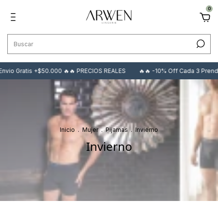
0
Envio Gratis +$50.000 🔥🔥 PRECIOS REALES
🔥🔥 -10% Off Cada 3 Prend
Inicio
.
Mujer
.
Pijamas
.
Invierno
Invierno