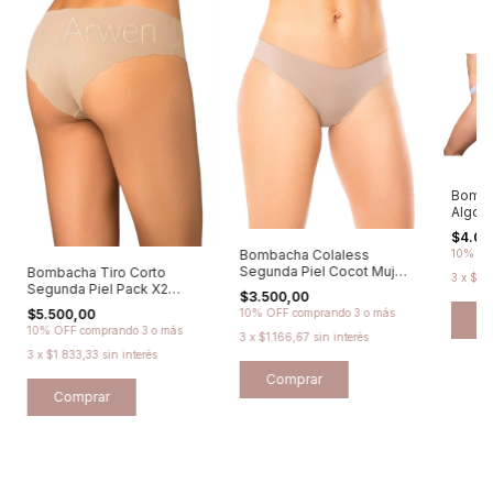
Bomba
Algodó
Cocot 
$4.00
Bombacha Colaless
10% O
Segunda Piel Cocot Mujer
Bombacha Tiro Corto
3
x
$1.3
- Art. 6194
Segunda Piel Pack X2
$3.500,00
Cocot Mujer - 6191
10% OFF
comprando 3 o más
$5.500,00
C
10% OFF
comprando 3 o más
3
x
$1.166,67
sin interés
3
x
$1.833,33
sin interés
Comprar
Comprar