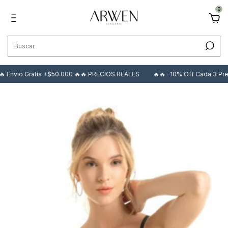
0
 Envio Gratis +$50.000 🔥🔥 PRECIOS REALES
🔥🔥 -10% Off Cada 3 Pren